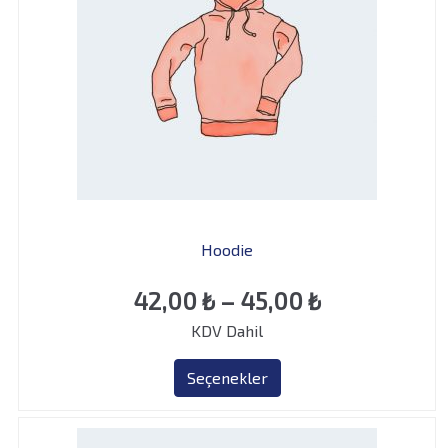
Hoodie
Fiyat
42,00
₺
–
45,00
₺
KDV Dahil
aralığı:
42,00 ₺
Seçenekler
-
45,00 ₺