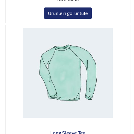
aralığı:
18,00 ₺
Ürünleri görüntüle
-
45,00 ₺
Long Sleeve Tee