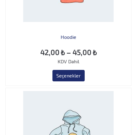
Hoodie
Fiyat
42,00
₺
–
45,00
₺
KDV Dahil
aralığı:
42,00 ₺
Seçenekler
-
45,00 ₺