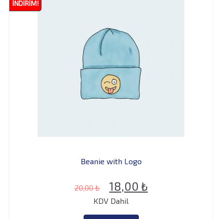
İNDIRIM!
Beanie with Logo
Orijinal
Şu
18,00
₺
20,00
₺
KDV Dahil
fiyat:
andaki